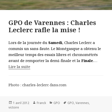
GPO de Varennes : Charles
Leclerc rafle la mise !
Lors de la journée du
Samedi
, Charles Leclerc a
commis un sans-faute. Le Monégasque a obtenu le
meilleur temps des essais libres et chronométrés
avant de remporter la demi-finale et la
Finale
.
…
Lire la suite
Photo : charles-leclerc-fans.com
Publié
Auteur
Catégories
Mots-
1 avril 2012
Franck
GPO
GPO
,
Varennes
,
le
clés
victoire