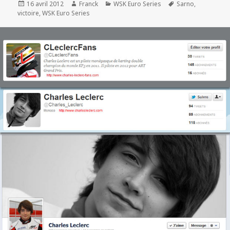
Publié
Auteur
Catégories
Mots-
16 avril 2012
Franck
WSK Euro Series
Sarno
,
le
clés
victoire
,
WSK Euro Series