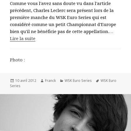
Comme vous l'avez sans doute vu dans l'article
précédent, Charles Leclerc sera présent lors de la
première manche du WSK Euro Series qui est
considéré comme un petit Championnat d'Europe
bien qu'il ne bénéficie pas de cette appellation.
…
Lire la suite
Photo :
Publié
Auteur
Catégories
Mots-
10 avril 2012
Franck
WSK Euro Series
WSK Euro
le
clés
Series