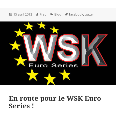
Publié
Auteur
Catégories
Mots-
15 avril 2012
Fred
Blog
facebook
,
twitter
le
clés
En route pour le WSK Euro
Series !