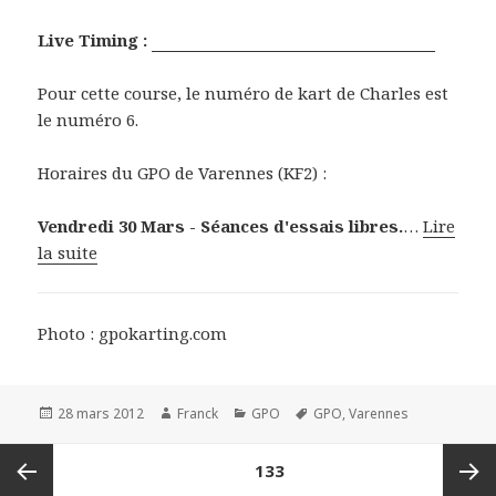
Live Timing :
http://www.gpokarting.com/fr/live
Pour cette course, le numéro de kart de Charles est
le numéro 6.
Horaires du GPO de Varennes (KF2) :
Vendredi 30 Mars
- Séances d'essais libres.
…
Lire
la suite
Photo : gpokarting.com
Publié
Auteur
Catégories
Mots-
28 mars 2012
Franck
GPO
GPO
,
Varennes
le
clés
Navigation
PAGE
133
des