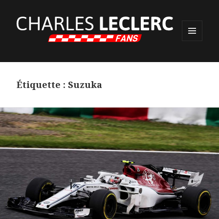
MENU
ET
WIDGETS
Étiquette :
Suzuka