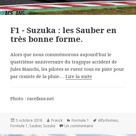
F1 - Suzuka : les Sauber en
très bonne forme.
Alors que nous commémorons aujourd'hui le
quatrième anniversaire du tragique accident de
Jules Bianchi, les pilotes se ruent tous en piste pour
par crainte de la pluie.…
Lire la suite
Photo : racefans.net
Publié
Auteur
Catégories
Mots-
5 octobre 2018
Franck
Formule 1
Alfa Romeo
,
le
sur F1 - Suzuka : les Sa
clés
Formule 1
,
Sauber
,
Suzuka
Un commentaire