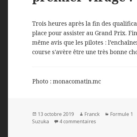
Trois heures après la fin des qualifi
place pour assister au Grand Prix. F
même avis que les pilotes : l’enchaîne
course s'avère être une très bonne c
Photo : monacomatin.mc
Publié
Auteur
Catégories
13 octobre 2019
Franck
Formule 1
le
sur F1 - Suzuka : 
Suzuka
4 commentaires