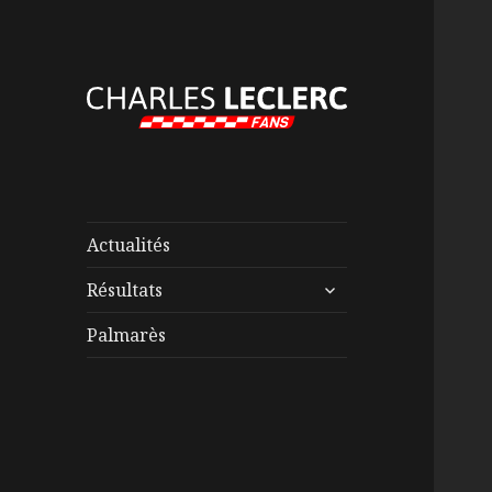
Actualités
ouvrir
Résultats
le
sous-
Palmarès
menu