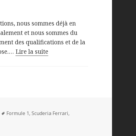
cations, nous sommes déjà en
inalement et nous sommes du
ment des qualifications et de la
hose.…
Lire la suite
Mots-
Formule 1
,
Scuderia Ferrari
,
Tout s'est joué au premier virage !
clés