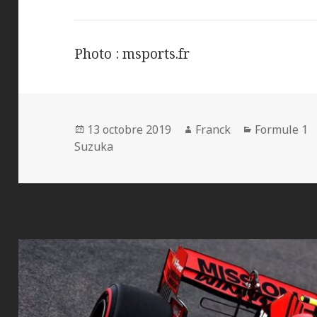
Photo : msports.fr
Publié
Auteur
Catégories
13 octobre 2019
Franck
Formule 1
le
Suzuka