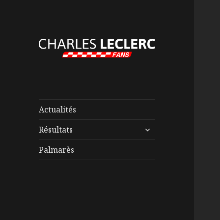
Actualités
ouvrir
Résultats
le
sous-
Palmarès
menu