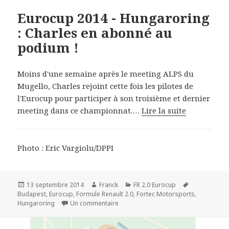
Eurocup 2014 - Hungaroring
: Charles en abonné au
podium !
Moins d'une semaine après le meeting ALPS du
Mugello, Charles rejoint cette fois les pilotes de
l'Eurocup pour participer à son troisième et dernier
meeting dans ce championnat.…
Lire la suite
Photo : Eric Vargiolu/DPPI
Publié
Auteur
Catégories
Mots-
13 septembre 2014
Franck
FR 2.0 Eurocup
le
clés
Budapest
,
Eurocup
,
Formule Renault 2.0
,
Fortec Motorsports
,
sur Eurocup 2014 - Hungaroring : Cha
Hungaroring
Un commentaire