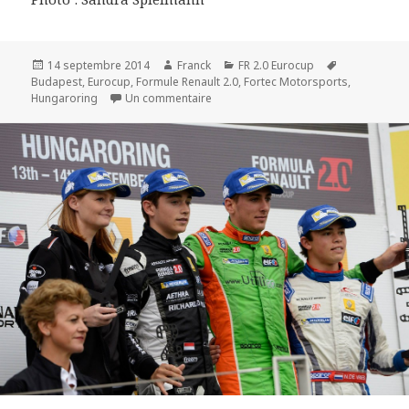
Publié
Auteur
Catégories
Mots-
14 septembre 2014
Franck
FR 2.0 Eurocup
le
clés
Budapest
,
Eurocup
,
Formule Renault 2.0
,
Fortec Motorsports
,
sur Eurocup 2014 - Hungaroring : Cha
Hungaroring
Un commentaire