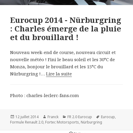
Eurocup 2014 - Nürburgring
: Charles émerge de la pluie
et du brouillard !
Nouveau week-end de course, nouveau circuit et
nouvelle météo ! Fini le beau soleil et les 30°C de
Monza, bonjour le brouillard et les 15°C du
Nürburgring !…
Lire la suite
Photo : charles-leclerc-fans.com
Publié
Auteur
Catégories
Mots-
12 juillet 2014
Franck
FR 2.0 Eurocup
Eurocup
,
le
clés
Formule Renault 2.0
,
Fortec Motorsports
,
Nürburgring