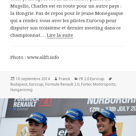
Mugello, Charles est en route pour un autre pays :
la Hongrie. Pas de repos pour le jeune Monégasque
qui a rendez-vous avec les pilotes Eurocup pour
disputer son troisième et dernier meeting dans ce
championnat.…
Lire la suite
Photo : www.allf1.info
Publié
Auteur
Catégories
Mots-
10 septembre 2014
Franck
FR 2.0 Eurocup
le
clés
Budapest
,
Eurocup
,
Formule Renault 2.0
,
Fortec Motorsports
,
Hungaroring