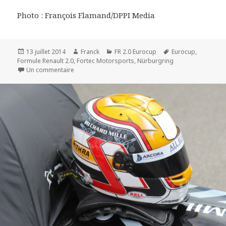
Photo : François Flamand/DPPI Media
Publié
Auteur
Catégories
Mots-
13 juillet 2014
Franck
FR 2.0 Eurocup
Eurocup
,
le
clés
Formule Renault 2.0
,
Fortec Motorsports
,
Nürburgring
sur Eurocup 2014 - Nürburgring : une deuxième place 
Un commentaire