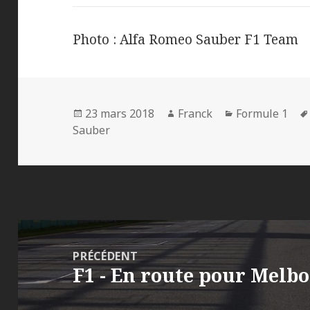
Photo : Alfa Romeo Sauber F1 Team
Publié
Auteur
Catégories
23 mars 2018
Franck
Formule 1
le
Sauber
Navigation
de
PRÉCÉDENT
F1 - En route pour Melbo
l’article
Article
précédent :