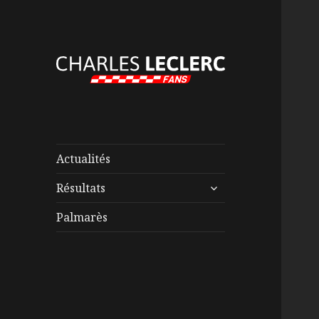
Actualités
ouvrir
Résultats
le
sous-
Palmarès
menu