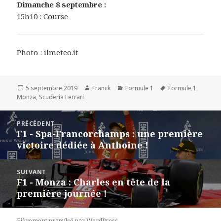
Dimanche 8 septembre :
15h10 : Course
Photo : ilmeteo.it
Publié
Auteur
Catégories
Mots-
5 septembre 2019
Franck
Formule 1
Formule 1
,
le
clés
Monza
,
Scuderia Ferrari
Navigation
PRÉCÉDENT
de
F1 - Spa-Francorchamps : une première
Article
l’article
victoire dédiée à Anthoine !
précédent :
SUIVANT
F1 - Monza : Charles en tête de la
Article
première journée !
suivant :
Fièrement propulsé par WordPress