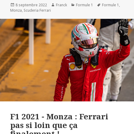
Publié
Auteur
Catégories
Mots-
8 septembre 2022
Franck
Formule 1
Formule 1
,
le
clés
Monza
,
Scuderia Ferrari
F1 2021 - Monza : Ferrari
pas si loin que ça
finalement !