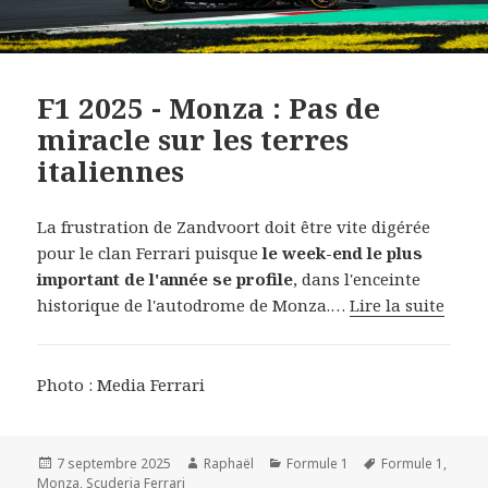
F1 2025 - Monza : Pas de
miracle sur les terres
italiennes
La frustration de Zandvoort doit être vite digérée
pour le clan Ferrari puisque
le week-end le plus
important de l'année se profile
, dans l'enceinte
historique de l'autodrome de Monza.…
Lire la suite
Photo : Media Ferrari
Publié
Auteur
Catégories
Mots-
7 septembre 2025
Raphaël
Formule 1
Formule 1
,
le
clés
Monza
,
Scuderia Ferrari