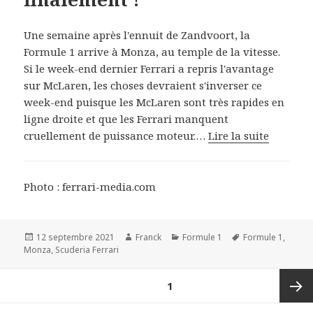
Une semaine après l'ennuit de Zandvoort, la
Formule 1 arrive à Monza, au temple de la vitesse.
Si le week-end dernier Ferrari a repris l'avantage
sur McLaren, les choses devraient s'inverser ce
week-end puisque les McLaren sont très rapides en
ligne droite et que les Ferrari manquent
cruellement de puissance moteur.…
Lire la suite
Photo : ferrari-media.com
Publié
Auteur
Catégories
Mots-
12 septembre 2021
Franck
Formule 1
Formule 1
,
le
clés
Monza
,
Scuderia Ferrari
Navigation
PAGE
1
des
articles