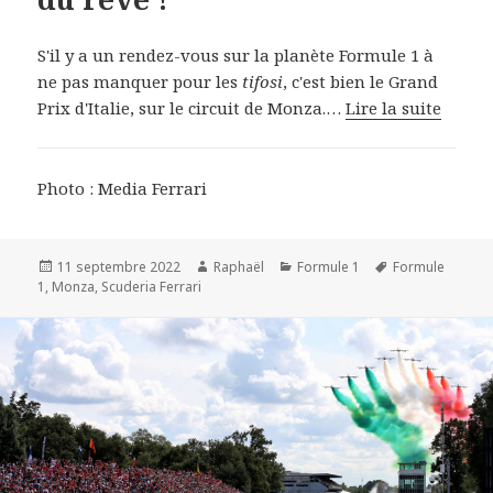
S'il y a un rendez-vous sur la planète Formule 1 à
ne pas manquer pour les
tifosi
, c'est bien le Grand
Prix d'Italie, sur le circuit de Monza.…
Lire la suite
Photo : Media Ferrari
Publié
Auteur
Catégories
Mots-
11 septembre 2022
Raphaël
Formule 1
Formule
le
clés
1
,
Monza
,
Scuderia Ferrari