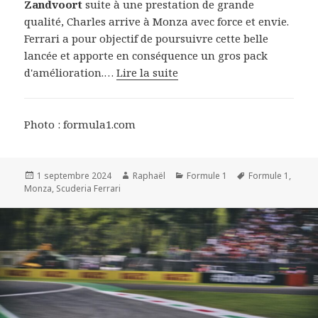
Zandvoort
suite à une prestation de grande
qualité, Charles arrive à Monza avec force et envie.
Ferrari a pour objectif de poursuivre cette belle
lancée et apporte en conséquence un gros pack
d'amélioration.…
Lire la suite
Photo : formula1.com
Publié
Auteur
Catégories
Mots-
1 septembre 2024
Raphaël
Formule 1
Formule 1
,
le
clés
Monza
,
Scuderia Ferrari