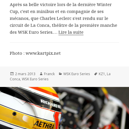
Après sa belle victoire lors de la dernière Winter
Cup, c'est en minibus et en compagnie de ses
mécanos, que Charles Leclerc s'est rendu sur le
circuit de La Conca, théâtre de la première manche
des WSK Euro Series.…
Lire la suite
Photo : www.kartpix.net
Publié
Auteur
Catégories
Mots-
2 mars 2013
Franck
WSK Euro Series
KZ1
,
La
le
clés
Conca
,
WSK Euro Series