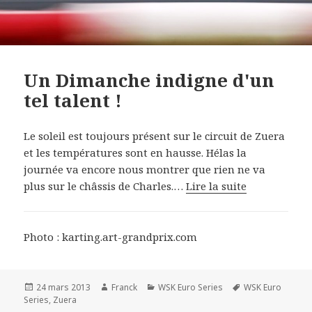
Un Dimanche indigne d'un
tel talent !
Le soleil est toujours présent sur le circuit de Zuera
et les températures sont en hausse. Hélas la
journée va encore nous montrer que rien ne va
plus sur le châssis de Charles.…
Lire la suite
Photo : karting.art-grandprix.com
Publié
Auteur
Catégories
Mots-
24 mars 2013
Franck
WSK Euro Series
WSK Euro
le
clés
Series
,
Zuera