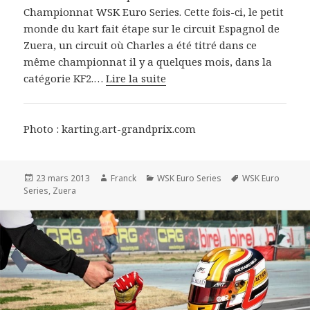
Championnat WSK Euro Series. Cette fois-ci, le petit
monde du kart fait étape sur le circuit Espagnol de
Zuera, un circuit où Charles a été titré dans ce
même championnat il y a quelques mois, dans la
catégorie KF2.…
Lire la suite
Photo : karting.art-grandprix.com
Publié
Auteur
Catégories
Mots-
23 mars 2013
Franck
WSK Euro Series
WSK Euro
le
clés
Series
,
Zuera