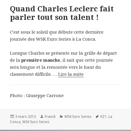
Quand Charles Leclerc fait
parler tout son talent !
C'est sous le soleil que débute cette dernière
journée des WSK Euro Series à La Conca.
Lorsque Charles se présente sur la grille de départ
de la
première manche
, il sait que cette journée
sera longue et la remontée vers le haut du
classement difficile. …
Lire la suite
Photo : Giuseppe Carrone
Publié
Auteur
Catégories
Mots-
3 mars 2013
Franck
WSK Euro Series
KZ1
,
La
le
clés
Conca
,
WSK Euro Series