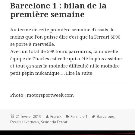
Barcelone 1 : bilan de la
première semaine
Au terme de cette première semaine d'essais, le
moins que l'on puisse dire c'est que la Ferrari SF90
se porte à merveille.
Avec un total de 598 tours parcourus, la nouvelle
équipe de Charles est celle qui a été la plus assidue
et tout ça sans la moindre difficulté ni le moindre
petit pépin mécanique.…
Lire la suite
Photo : motorsportweek.com
Publié
Auteur
Catégories
Mots-
21 février 2019
Franck
Formule 1
Barcelone
,
le
clés
Essais Hivernaux
,
Scuderia Ferrari