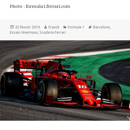
Photo : formula1.ferrari.com
Publié
Auteur
Catégories
Mots-
25 février 2019
Franck
Formule 1
Barcelone
,
le
clés
Essais Hivernaux
,
Scuderia Ferrari