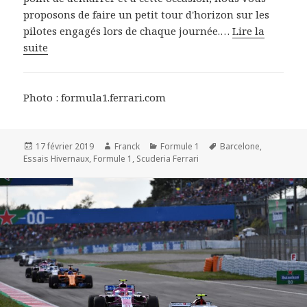
proposons de faire un petit tour d'horizon sur les
pilotes engagés lors de chaque journée.…
Lire la
suite
Photo : formula1.ferrari.com
Publié
Auteur
Catégories
Mots-
17 février 2019
Franck
Formule 1
Barcelone
,
le
clés
Essais Hivernaux
,
Formule 1
,
Scuderia Ferrari