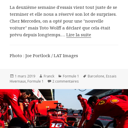
La deuxième semaine d'essais vient tout juste de se
terminer et elle nous a réservé son lot de surprises.
Chez Mercedes, on a opté pour une "nouvelle
voiture" mais Toto Wolff a déclaré que cela était
prévu depuis longtemps.…
Lire la suite
Photo : Joe Portlock / LAT Images
Publié
Auteur
Catégories
Mots-
1 mars 2019
Franck
Formule 1
Barcelone
,
Essais
le
sur Barcelone 2 : bilan de la
clés
Hivernaux
,
Formule 1
2 commentaires