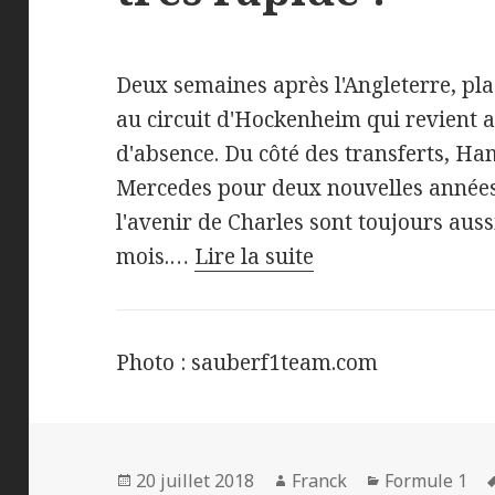
Deux semaines après l'Angleterre, pla
au circuit d'Hockenheim qui revient 
d'absence. Du côté des transferts, Ha
Mercedes pour deux nouvelles années
l'avenir de Charles sont toujours aus
mois.…
Lire la suite
Photo : sauberf1team.com
Publié
Auteur
Catégories
20 juillet 2018
Franck
Formule 1