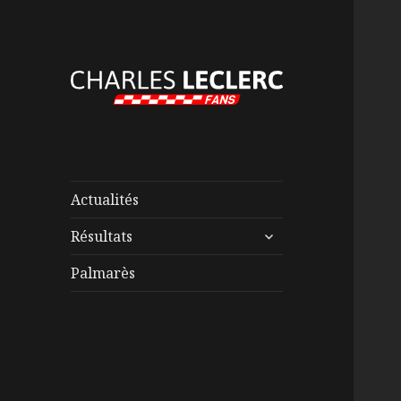
Actualités
ouvrir
Résultats
le
sous-
Palmarès
menu