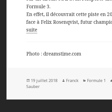
Formule 3.
En effet, il découvrait cette piste en 
face à Felix Rosenqvist, futur champi
suite
Photo : dreamstime.com
Publié
Auteur
Catégories
19 juillet 2018
Franck
Formule 1
le
Sauber