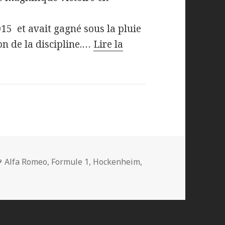
2015 et avait gagné sous la pluie
on de la discipline.…
Lire la
Mots-
Alfa Romeo
,
Formule 1
,
Hockenheim
,
clés