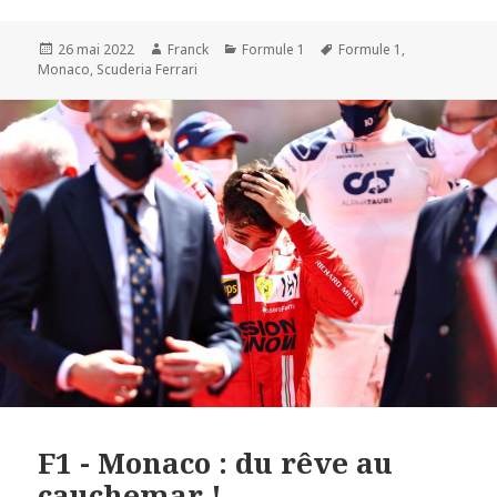
Publié
Auteur
Catégories
Mots-
26 mai 2022
Franck
Formule 1
Formule 1
,
le
clés
Monaco
,
Scuderia Ferrari
F1 - Monaco : du rêve au
cauchemar !