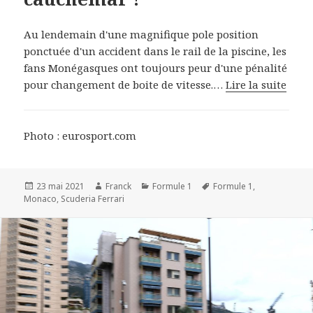
Au lendemain d'une magnifique pole position
ponctuée d'un accident dans le rail de la piscine, les
fans Monégasques ont toujours peur d'une pénalité
pour changement de boite de vitesse.…
Lire la suite
Photo : eurosport.com
Publié
Auteur
Catégories
Mots-
23 mai 2021
Franck
Formule 1
Formule 1
,
le
clés
Monaco
,
Scuderia Ferrari