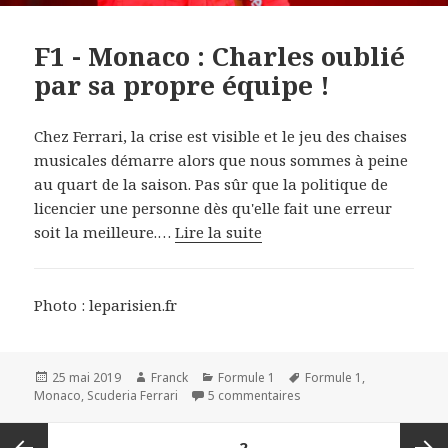
F1 - Monaco : Charles oublié
par sa propre équipe !
Chez Ferrari, la crise est visible et le jeu des chaises
musicales démarre alors que nous sommes à peine
au quart de la saison. Pas sûr que la politique de
licencier une personne dès qu'elle fait une erreur
soit la meilleure.…
Lire la suite
Photo : leparisien.fr
Publié
Auteur
Catégories
Mots-
25 mai 2019
Franck
Formule 1
Formule 1
,
le
sur F1 - Monaco : Charles
clés
Monaco
,
Scuderia Ferrari
5 commentaires
Navigation
PAGE
2