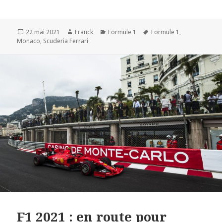
Publié
Auteur
Catégories
Mots-
22 mai 2021
Franck
Formule 1
Formule 1
,
le
clés
Monaco
,
Scuderia Ferrari
F1 2021 : en route pour