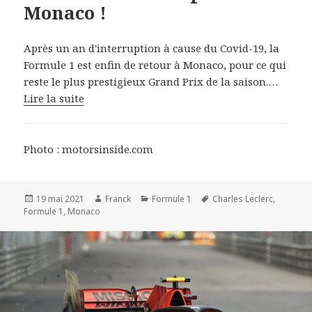
Monaco !
Après un an d'interruption à cause du Covid-19, la
Formule 1 est enfin de retour à Monaco, pour ce qui
reste le plus prestigieux Grand Prix de la saison.…
Lire la suite
Photo : motorsinside.com
Publié
Auteur
Catégories
Mots-
19 mai 2021
Franck
Formule 1
Charles Leclerc
,
le
clés
Formule 1
,
Monaco