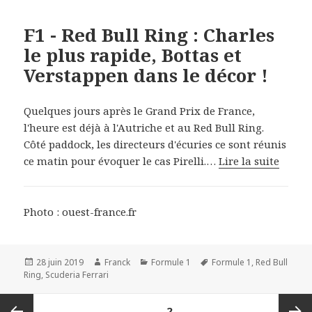
F1 - Red Bull Ring : Charles
le plus rapide, Bottas et
Verstappen dans le décor !
Quelques jours après le Grand Prix de France,
l'heure est déjà à l'Autriche et au Red Bull Ring.
Côté paddock, les directeurs d'écuries ce sont réunis
ce matin pour évoquer le cas Pirelli.…
Lire la suite
Photo : ouest-france.fr
Publié
Auteur
Catégories
Mots-
28 juin 2019
Franck
Formule 1
Formule 1
,
Red Bull
le
clés
Ring
,
Scuderia Ferrari
Navigation
PAGE
2