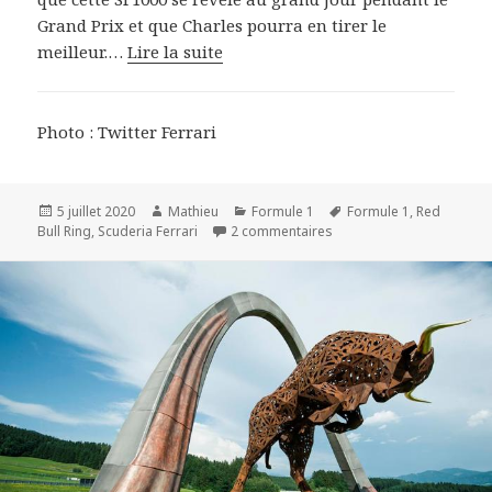
Grand Prix et que Charles pourra en tirer le
meilleur.…
Lire la suite
Photo : Twitter Ferrari
Publié
Auteur
Catégories
Mots-
5 juillet 2020
Mathieu
Formule 1
Formule 1
,
Red
le
sur F1 - Autriche : un Cha
clés
Bull Ring
,
Scuderia Ferrari
2 commentaires