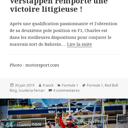
Verstappen remporte une
victoire litigieuse !
Après une qualification passionnante et l'obtention
de sa deuxième pole position en F1, Charles est
dans les meilleures dispositions pour conjurer le
mauvais sort de Bahrein.…
Lire la suite
Photo : motorsport.com
Publié
Auteur
Catégories
Mots-
30 juin 2019
Franck
Formule 1
Formule 1
,
Red Bull
le
sur F1 - Red Bull Ring : Verst
clés
Ring
,
Scuderia Ferrari
4 commentaires