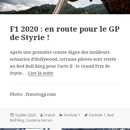
F1 2020 : en route pour le GP
de Styrie !
Après une première course digne des meilleurs
scénarios d'Hollywood, certains pilotes sont restés
au Red Bull Ring pour l'acte II : le Grand Prix de
Styrie.…
Lire la suite
Photo : f1motogp.com
Publié
Auteur
Catégories
Mots-
9 juillet 2020
Franck
Formule 1
Formule 1
,
Red
le
clés
Bull Ring
,
Scuderia Ferrari