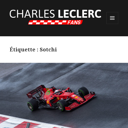
MENU
ET
WIDGETS
Étiquette :
Sotchi