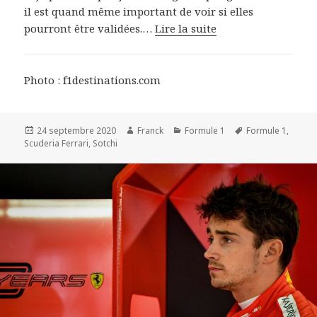
il est quand même important de voir si elles
pourront être validées.…
Lire la suite
Photo : f1destinations.com
Publié
Auteur
Catégories
Mots-
24 septembre 2020
Franck
Formule 1
Formule 1
,
le
clés
Scuderia Ferrari
,
Sotchi