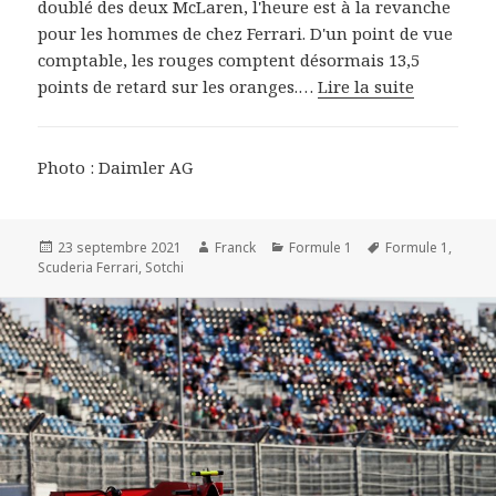
doublé des deux McLaren, l'heure est à la revanche
pour les hommes de chez Ferrari. D'un point de vue
comptable, les rouges comptent désormais 13,5
points de retard sur les oranges.…
Lire la suite
Photo : Daimler AG
Publié
Auteur
Catégories
Mots-
23 septembre 2021
Franck
Formule 1
Formule 1
,
le
clés
Scuderia Ferrari
,
Sotchi