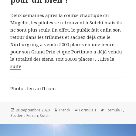
Deux semaines après la course chaotique du
Mugello, les pilotes se retrouvent à Sotchi mais ils
ne sont plus seuls. En effet, le public fait enfin son
retour dans les tribunes et sachez déjà que le
Nürburgring a vendu 5000 places en une heure
pour son Grand Prix et que Portimao a déjà vendu
la totalité des siens, soit 30000 places !…
Lire la
suite
Photo : ferrarif1.com
Publié
Auteur
Catégories
Mots-
26 septembre 2020
Franck
Formule 1
Formule 1
,
le
clés
Scuderia Ferrari
,
Sotchi