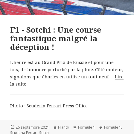
F1 - Sotchi : Une course
fantastique malgré la
déception !
L'heure est au Grand Prix de Russie et pour une
fois, il s'annonce perturbé par la pluie. Côté moteur,
signalons que Charles en utilise un tout neuf.…
Lire
la suite
Photo : Scuderia Ferrari Press Office
Publié
Auteur
Catégories
Mots-
26 septembre 2021
Franck
Formule 1
Formule 1
,
le
clés
Scuderia Ferrari
,
Sotchi